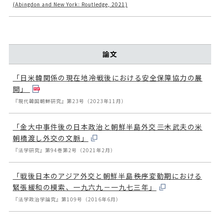
(Abingdon and New York: Routledge, 2021)
論文
「日米韓関係の現在地――冷戦後における安全保障協力の展
開」
『現代韓国朝鮮研究』第23号（2023年11月）
「金大中事件後の日本政治と朝鮮半島外交――三木武夫の米
朝橋渡し外交の文脈」
『法学研究』第94巻第2号（2021年2月）
「戦後日本のアジア外交と朝鮮半島――秩序変動期における
緊張緩和の模索、一九六九－一九七三年」
『法学政治学論究』第109号（2016年6月）