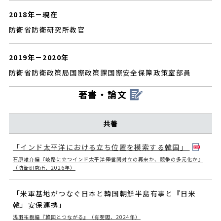
2018年－現在
防衛省防衛研究所教官
2019年－2020年
防衛省防衛政策局国際政策課国際安全保障政策室部員
著書・論文
共著
「インド太平洋における立ち位置を模索する韓国」
石原雄介編『岐路に立つインド太平洋――陣営間対立の再来か、競争の多元化か』
（防衛研究所、2026年）
「米軍基地がつなぐ日本と韓国――朝鮮半島有事と『日米
韓』安保連携」
浅羽祐樹編『韓国とつながる』（有斐閣、2024年）