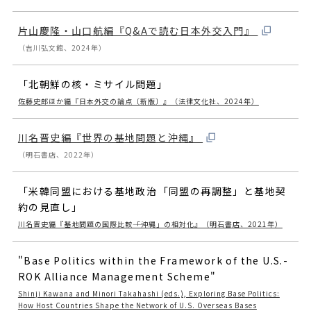
片山慶隆・山口航編『Q&Aで読む日本外交入門』
（吉川弘文館、2024年）
「北朝鮮の核・ミサイル問題」
佐藤史郎ほか編『日本外交の論点〔新版〕』（法律文化社、2024年）
川名晋史編『世界の基地問題と沖縄』
（明石書店、2022年）
「米韓同盟における基地政治――「同盟の再調整」と基地契
約の見直し」
川名晋史編『基地問題の国際比較――「沖縄」の相対化』（明石書店、2021年）
"Base Politics within the Framework of the U.S.-
ROK Alliance Management Scheme"
Shinji Kawana and Minori Takahashi (eds.), Exploring Base Politics:
How Host Countries Shape the Network of U.S. Overseas Bases