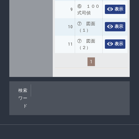
⑥ １００
表示
9
式司偵
⑦ 図面
表示
10
（１）
⑦ 図面
表示
11
（２）
1
検索
ワー
ド