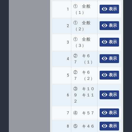
① 全般
表示
1
（１）
① 全般
表示
2
（２）
① 全般
表示
3
（３）
② キ６
表示
4
７ （１）
② キ６
表示
5
７ （２）
③ キ１０
表示
6
９ キ１１
２
表示
7
④ キ５７
表示
8
⑤ キ４６