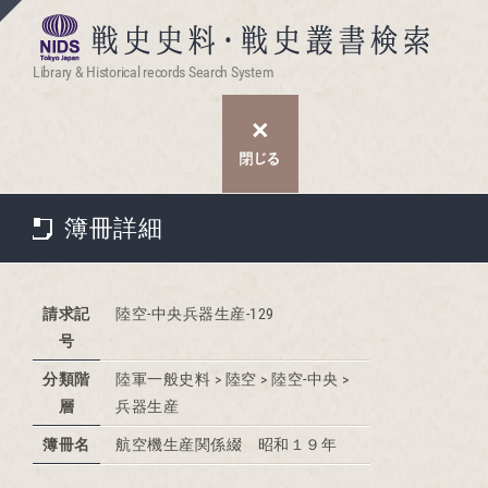
Library & Historical records Search System
簿冊詳細
請求記
陸空-中央兵器生産-129
号
分類階
陸軍一般史料 > 陸空 > 陸空-中央 >
層
兵器生産
簿冊名
航空機生産関係綴 昭和１９年