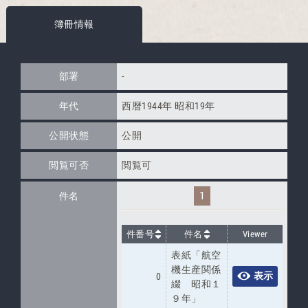
簿冊情報
部署
-
年代
西暦1944年 昭和19年
公開状態
公開
閲覧可否
閲覧可
1
件名
件番号
件名
Viewer
表紙「航空
機生産関係
表示
0
綴 昭和１
９年」