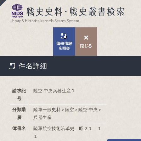
Library & Historical records Search System
件名詳細
請求記
陸空-中央兵器生産-1
号
分類階
陸軍一般史料 > 陸空 > 陸空-中央 >
層
兵器生産
簿冊名
陸軍航空技術沿革史 昭２１．１
１