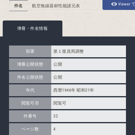
Viewer
件名
航空無線器材性能諸元表
簿冊・件名情報
部署
第１復員局調整
簿冊公開状態
公開
件名公開状態
公開
年代
西暦1946年 昭和21年
閲覧可否
閲覧可
件番号
32
ページ数
4